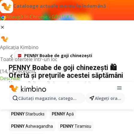
Cataloage actuale mereu la îndemână
Adaugă în Chrome - GRATUIT
Aplicația Kimbino
PENNY Boabe de goji chinezești
Toate ofertele într-un loc
PENNY Boabe de goji chinezești 🛍️
(14,1 K recenzii)
Ofertă și prețurile acestei săptămâni
Deschide
Nu am găsit rezultate pentru acest termen.
Alte produse în magazine PENNY
Căutaţi magazine, categorii, produse...
Alegeţi oraşul
PENNY
Pizza
PENNY
Mango
PENNY
LEGO
PENNY
Starbucks
PENNY
Apă
PENNY
Ashwagandha
PENNY
Tiramisu