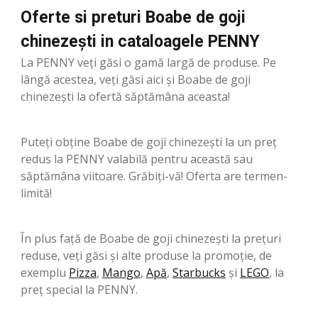
Oferte si preturi Boabe de goji
chinezești in cataloagele PENNY
La PENNY veți găsi o gamă largă de produse. Pe
lângă acestea, veți găsi aici și Boabe de goji
chinezești la ofertă săptămâna aceasta!
Puteți obține Boabe de goji chinezești la un preț
redus la PENNY valabilă pentru această sau
săptămâna viitoare. Grăbiți-vă! Oferta are termen-
limită!
În plus față de Boabe de goji chinezești la prețuri
reduse, veți găsi și alte produse la promoție, de
exemplu
Pizza
,
Mango
,
Apă
,
Starbucks
şi
LEGO
, la
preț special la PENNY.