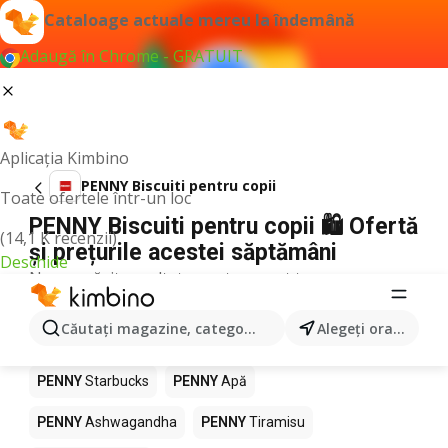
Cataloage actuale mereu la îndemână
Adaugă în Chrome - GRATUIT
Aplicația Kimbino
PENNY Biscuiti pentru copii
Toate ofertele într-un loc
PENNY Biscuiti pentru copii 🛍️ Ofertă
(14,1 K recenzii)
și prețurile acestei săptămâni
Deschide
Nu am găsit rezultate pentru acest termen.
Alte produse în magazine PENNY
Căutaţi magazine, categorii, produse...
Alegeţi oraşul
PENNY
Pizza
PENNY
Mango
PENNY
LEGO
PENNY
Starbucks
PENNY
Apă
PENNY
Ashwagandha
PENNY
Tiramisu