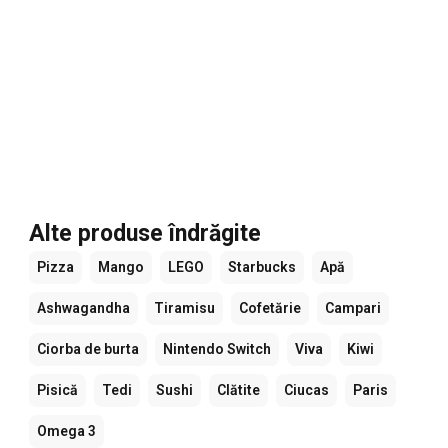
Alte produse îndrăgite
Pizza
Mango
LEGO
Starbucks
Apă
Ashwagandha
Tiramisu
Cofetărie
Campari
Ciorba de burta
Nintendo Switch
Viva
Kiwi
Pisică
Tedi
Sushi
Clătite
Ciucas
Paris
Omega 3