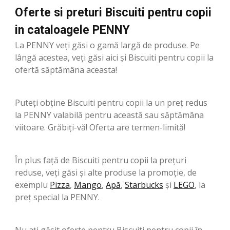
Oferte si preturi Biscuiti pentru copii
in cataloagele PENNY
La PENNY veți găsi o gamă largă de produse. Pe
lângă acestea, veți găsi aici și Biscuiti pentru copii la
ofertă săptămâna aceasta!
Puteți obține Biscuiti pentru copii la un preț redus
la PENNY valabilă pentru această sau săptămâna
viitoare. Grăbiți-vă! Oferta are termen-limită!
În plus față de Biscuiti pentru copii la prețuri
reduse, veți găsi și alte produse la promoție, de
exemplu
Pizza
,
Mango
,
Apă
,
Starbucks
şi
LEGO
, la
preț special la PENNY.
Nu ați găsit oferte pentru Biscuiti pentru copii în