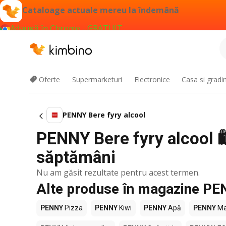
Cataloage actuale mereu la îndemână
Adaugă în Chrome - GRATUIT
Oferte
Supermarketuri
Electronice
Casa si gradi
PENNY Bere fyry alcool
PENNY Bere fyry alcool 🛍
săptămâni
Nu am găsit rezultate pentru acest termen.
Alte produse în magazine P
PENNY
Pizza
PENNY
Kiwi
PENNY
Apă
PENNY
Ma