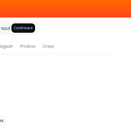
raşul
Confirmare
agazin
Produse
Oraşe
ks