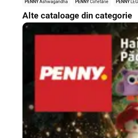
PENNY
Ashwagandha
PENNY
Cofetărie
PENNY
LE
Alte cataloage din categorie