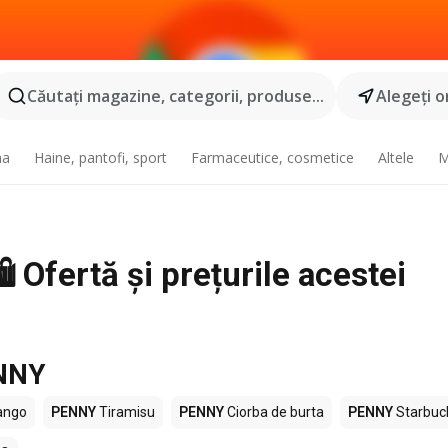
Căutaţi magazine, categorii, produse...
Alegeţi o
na
Haine, pantofi, sport
Farmaceutice, cosmetice
Altele
M
️ Ofertă și prețurile acestei
ENNY
ngo
PENNY
Tiramisu
PENNY
Ciorba de burta
PENNY
Starbuc