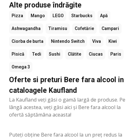
Alte produse îndrăgite
Pizza
Mango
LEGO
Starbucks
Apă
Ashwagandha
Tiramisu
Cofetărie
Campari
Ciorba de burta
Nintendo Switch
Viva
Kiwi
Pisică
Tedi
Sushi
Clătite
Ciucas
Paris
Omega 3
Oferte si preturi Bere fara alcool in
cataloagele Kaufland
La Kaufland veți găsi o gamă largă de produse. Pe
lângă acestea, veți găsi aici și Bere fara alcool la
ofertă săptămâna aceasta!
Puteți obține Bere fara alcool la un preț redus la