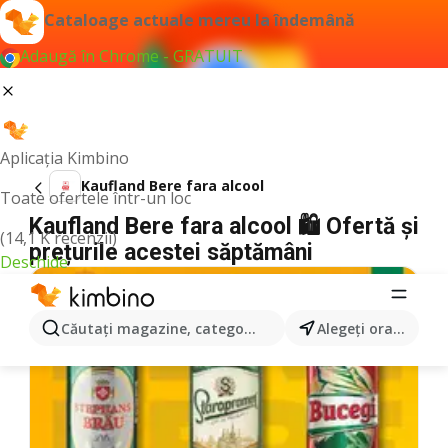
Cataloage actuale mereu la îndemână
Adaugă în Chrome - GRATUIT
Aplicația Kimbino
Kaufland Bere fara alcool
Toate ofertele într-un loc
Kaufland Bere fara alcool 🛍️ Ofertă și
(14,1 K recenzii)
prețurile acestei săptămâni
Deschide
Căutaţi magazine, categorii, produse...
Alegeţi oraşul