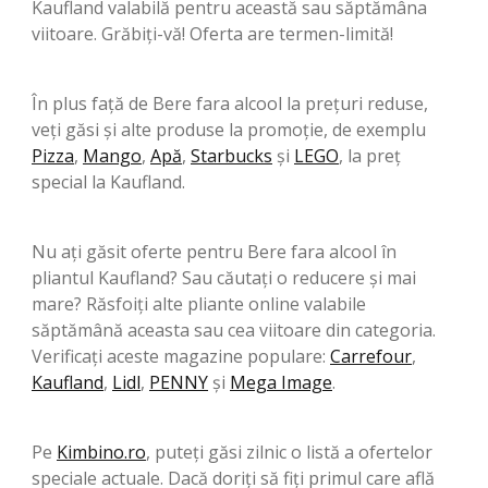
Kaufland valabilă pentru această sau săptămâna
viitoare. Grăbiți-vă! Oferta are termen-limită!
În plus față de Bere fara alcool la prețuri reduse,
veți găsi și alte produse la promoție, de exemplu
Pizza
,
Mango
,
Apă
,
Starbucks
şi
LEGO
, la preț
special la Kaufland.
Nu ați găsit oferte pentru Bere fara alcool în
pliantul Kaufland? Sau căutați o reducere și mai
mare? Răsfoiți alte pliante online valabile
săptămână aceasta sau cea viitoare din categoria.
Verificați aceste magazine populare:
Carrefour
,
Kaufland
,
Lidl
,
PENNY
şi
Mega Image
.
Pe
Kimbino.ro
, puteți găsi zilnic o listă a ofertelor
speciale actuale. Dacă doriți să fiți primul care află