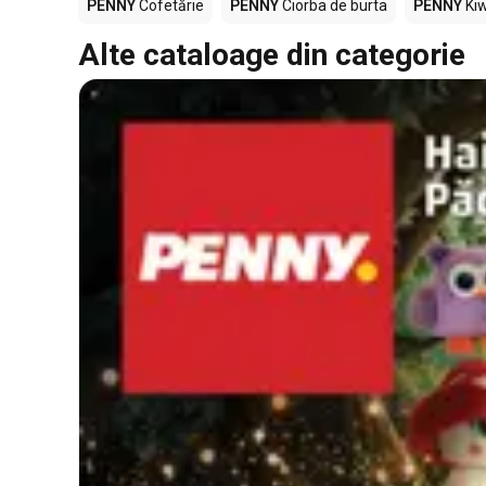
PENNY
Cofetărie
PENNY
Ciorba de burta
PENNY
Kiw
Alte cataloage din categorie