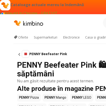
Cataloage actuale mereu la îndemână
Adaugă în Chrome - GRATUIT
Oferte
Supermarketuri
Electronice
Casa si gradi
PENNY Beefeater Pink
PENNY Beefeater Pink 🛍️ 
săptămâni
Nu am găsit rezultate pentru acest termen.
Alte produse în magazine P
PENNY
Pizza
PENNY
Mango
PENNY
LEGO
PENN