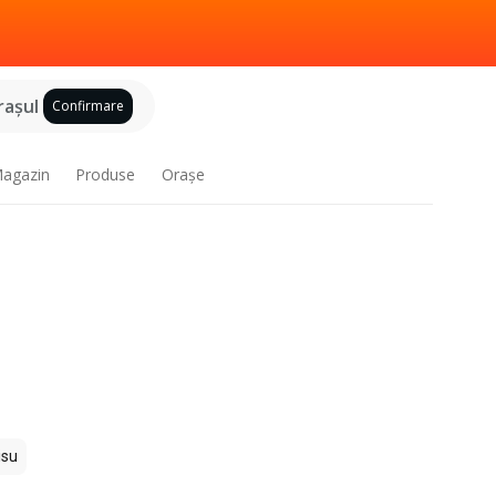
raşul
Confirmare
agazin
Produse
Oraşe
isu