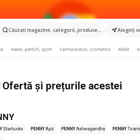
Căutaţi magazine, categorii, produse...
Alegeţi o
na
Haine, pantofi, sport
Farmaceutice, cosmetice
Altele
M
Ofertă și prețurile acestei
ENNY
Y
Starbucks
PENNY
Apă
PENNY
Ashwagandha
PENNY
Tiram