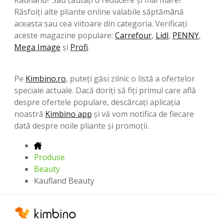
Răsfoiți alte pliante online valabile săptămână
aceasta sau cea viitoare din categoria. Verificați
aceste magazine populare:
Carrefour
,
Lidl
,
PENNY
,
Mega Image
şi
Profi
.
Pe
Kimbino.ro
, puteți găsi zilnic o listă a ofertelor
speciale actuale. Dacă doriți să fiți primul care află
despre ofertele populare, descărcați aplicația
noastră
Kimbino app
și vă vom notifica de fiecare
dată despre noile pliante și promoții.
Produse
Beauty
Kaufland Beauty