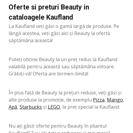
Oferte si preturi Beauty in
cataloagele Kaufland
La Kaufland veți găsi o gamă largă de produse. Pe
lângă acestea, veți găsi aici și Beauty la ofertă
săptămâna aceasta!
Puteți obține Beauty la un preț redus la Kaufland
valabilă pentru această sau săptămâna viitoare.
Grăbiți-vă! Oferta are termen-limită!
În plus față de Beauty la prețuri reduse, veți găsi și
alte produse la promoție, de exemplu
Pizza
,
Mango
,
Apă
,
Starbucks
şi
LEGO
, la preț special la Kaufland.
Nu ați găsit oferte pentru Beauty în pliantul
Kaufland? Sau căutați o reducere și mai mare?