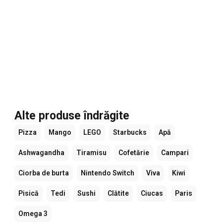
Alte produse îndrăgite
Pizza
Mango
LEGO
Starbucks
Apă
Ashwagandha
Tiramisu
Cofetărie
Campari
Ciorba de burta
Nintendo Switch
Viva
Kiwi
Pisică
Tedi
Sushi
Clătite
Ciucas
Paris
Omega 3