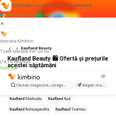
Cataloage actuale mereu la îndemână
Adaugă în Chrome - GRATUIT
Aplicația Kimbino
Kaufland Beauty
Toate ofertele într-un loc
Kaufland Beauty 🛍️ Ofertă și prețurile
(14,1 K recenzii)
acestei săptămâni
Deschide
Nu am găsit rezultate pentru acest termen.
Alte produse în magazine Kaufland
Căutaţi magazine, categorii, produse...
Alegeţi oraşul
Kaufland
Pizza
Kaufland
Mango
Kaufland
LEGO
Kaufland
Starbucks
Kaufland
Apă
Kaufland
Ashwagandha
Kaufland
Tiramisu