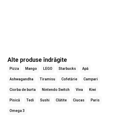
Alte produse îndrăgite
Pizza
Mango
LEGO
Starbucks
Apă
Ashwagandha
Tiramisu
Cofetărie
Campari
Ciorba de burta
Nintendo Switch
Viva
Kiwi
Pisică
Tedi
Sushi
Clătite
Ciucas
Paris
Omega 3