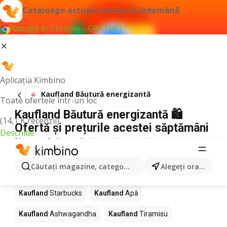
Cataloage actuale mereu la îndemână
Adaugă în Chrome - GRATUIT
Aplicația Kimbino
Kaufland Băutură energizantă
Toate ofertele într-un loc
Kaufland Băutură energizantă 🛍️
(14,1 K recenzii)
Ofertă și prețurile acestei săptămâni
Deschide
Nu am găsit rezultate pentru acest termen.
Alte produse în magazine Kaufland
Căutaţi magazine, categorii, produse...
Alegeţi oraşul
Kaufland
Pizza
Kaufland
Mango
Kaufland
LEGO
Kaufland
Starbucks
Kaufland
Apă
Kaufland
Ashwagandha
Kaufland
Tiramisu