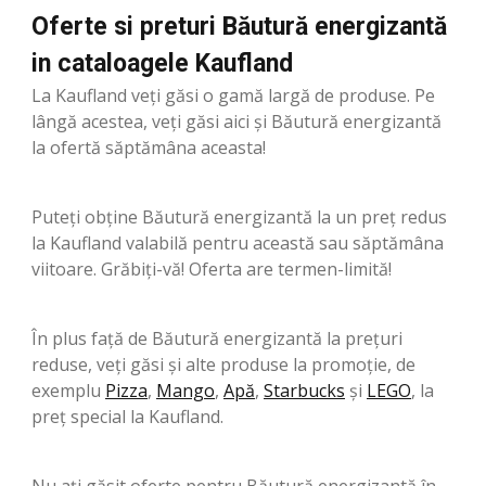
Oferte si preturi Băutură energizantă
in cataloagele Kaufland
La Kaufland veți găsi o gamă largă de produse. Pe
lângă acestea, veți găsi aici și Băutură energizantă
la ofertă săptămâna aceasta!
Puteți obține Băutură energizantă la un preț redus
la Kaufland valabilă pentru această sau săptămâna
viitoare. Grăbiți-vă! Oferta are termen-limită!
În plus față de Băutură energizantă la prețuri
reduse, veți găsi și alte produse la promoție, de
exemplu
Pizza
,
Mango
,
Apă
,
Starbucks
şi
LEGO
, la
preț special la Kaufland.
Nu ați găsit oferte pentru Băutură energizantă în