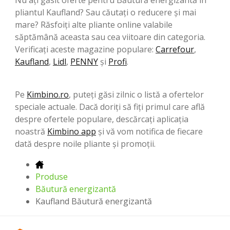
pliantul Kaufland? Sau căutați o reducere și mai
mare? Răsfoiți alte pliante online valabile
săptămână aceasta sau cea viitoare din categoria.
Verificați aceste magazine populare:
Carrefour
,
Kaufland
,
Lidl
,
PENNY
şi
Profi
.
Pe
Kimbino.ro
, puteți găsi zilnic o listă a ofertelor
speciale actuale. Dacă doriți să fiți primul care află
despre ofertele populare, descărcați aplicația
noastră
Kimbino app
și vă vom notifica de fiecare
dată despre noile pliante și promoții.
Produse
Băutură energizantă
Kaufland Băutură energizantă