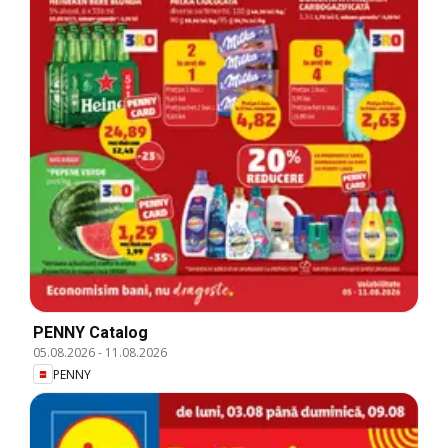
PENNY Catalog
05.08.2026
-
11.08.2026
PENNY