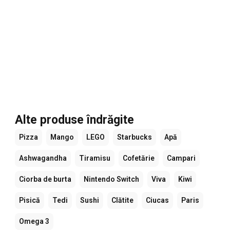
Alte produse îndrăgite
Pizza
Mango
LEGO
Starbucks
Apă
Ashwagandha
Tiramisu
Cofetărie
Campari
Ciorba de burta
Nintendo Switch
Viva
Kiwi
Pisică
Tedi
Sushi
Clătite
Ciucas
Paris
Omega 3