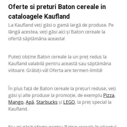
Oferte si preturi Baton cereale in
cataloagele Kaufland
La Kaufland veți găsi o gamă largă de produse. Pe
lângă acestea, veți găsi aici și Baton cereale la
ofertă săptămâna aceasta!
Puteți obține Baton cereale la un preț redus la
Kaufland valabilă pentru această sau săptămâna
viitoare. Grăbiți-vă! Oferta are termen-limită!
În plus față de Baton cereale la prețuri reduse, veți
găsi și alte produse la promoție, de exemplu
Pizza
,
Mango
,
Apă
,
Starbucks
şi
LEGO
, la preț special la
Kaufland.
Nu ați găsit oferte pentru Baton cereale în pliantul