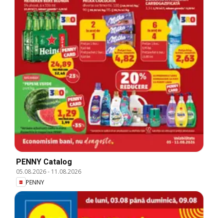
PENNY Catalog
05.08.2026
-
11.08.2026
PENNY