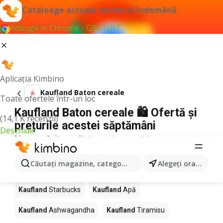
Cataloage actuale mereu la îndemână
Adaugă în Chrome - GRATUIT
Aplicația Kimbino
Kaufland Baton cereale
Toate ofertele într-un loc
Kaufland Baton cereale 🛍️ Ofertă și
(14,1 K recenzii)
prețurile acestei săptămâni
Deschide
Nu am găsit rezultate pentru acest termen.
Alte produse în magazine Kaufland
Căutaţi magazine, categorii, produse...
Alegeţi oraşul
Kaufland
Pizza
Kaufland
Mango
Kaufland
LEGO
Kaufland
Starbucks
Kaufland
Apă
Kaufland
Ashwagandha
Kaufland
Tiramisu