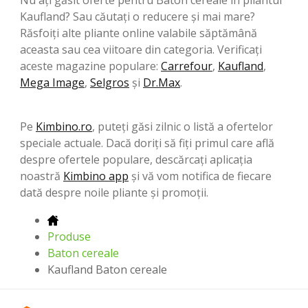
Kaufland? Sau căutați o reducere și mai mare?
Răsfoiți alte pliante online valabile săptămână
aceasta sau cea viitoare din categoria. Verificați
aceste magazine populare:
Carrefour
,
Kaufland
,
Mega Image
,
Selgros
şi
Dr.Max
.
Pe
Kimbino.ro
, puteți găsi zilnic o listă a ofertelor
speciale actuale. Dacă doriți să fiți primul care află
despre ofertele populare, descărcați aplicația
noastră
Kimbino app
și vă vom notifica de fiecare
dată despre noile pliante și promoții.
Produse
Baton cereale
Kaufland Baton cereale