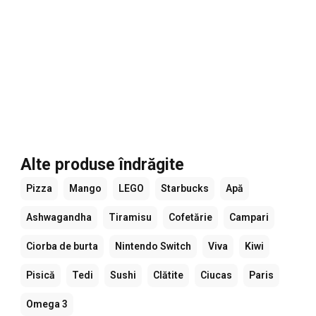
Alte produse îndrăgite
Pizza
Mango
LEGO
Starbucks
Apă
Ashwagandha
Tiramisu
Cofetărie
Campari
Ciorba de burta
Nintendo Switch
Viva
Kiwi
Pisică
Tedi
Sushi
Clătite
Ciucas
Paris
Omega 3