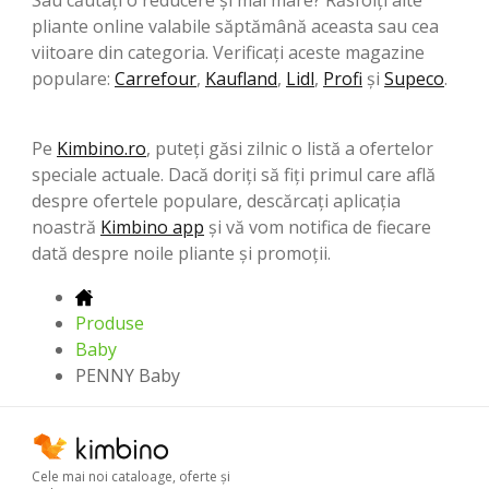
pliante online valabile săptămână aceasta sau cea
viitoare din categoria. Verificați aceste magazine
populare:
Carrefour
,
Kaufland
,
Lidl
,
Profi
şi
Supeco
.
Pe
Kimbino.ro
, puteți găsi zilnic o listă a ofertelor
speciale actuale. Dacă doriți să fiți primul care află
despre ofertele populare, descărcați aplicația
noastră
Kimbino app
și vă vom notifica de fiecare
dată despre noile pliante și promoții.
Produse
Baby
PENNY Baby
Cele mai noi cataloage, oferte şi