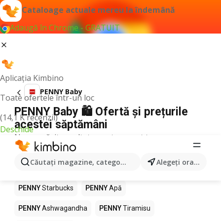
Cataloage actuale mereu la îndemână
Adaugă în Chrome - GRATUIT
Aplicația Kimbino
PENNY Baby
Toate ofertele într-un loc
PENNY Baby 🛍️ Ofertă și prețurile
(14,1 K recenzii)
acestei săptămâni
Deschide
Nu am găsit rezultate pentru acest termen.
Alte produse în magazine PENNY
Căutaţi magazine, categorii, produse...
Alegeţi oraşul
PENNY
Pizza
PENNY
Mango
PENNY
LEGO
PENNY
Starbucks
PENNY
Apă
PENNY
Ashwagandha
PENNY
Tiramisu