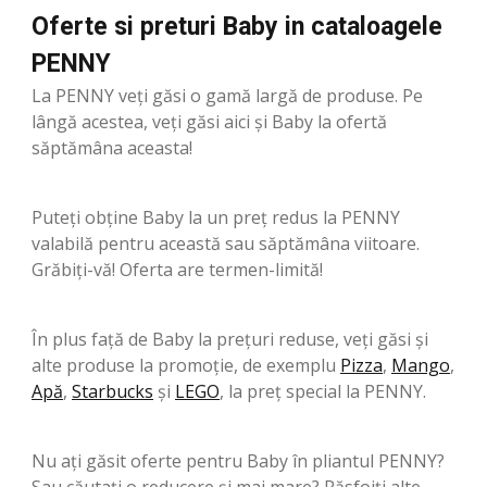
Oferte si preturi Baby in cataloagele
PENNY
La PENNY veți găsi o gamă largă de produse. Pe
lângă acestea, veți găsi aici și Baby la ofertă
săptămâna aceasta!
Puteți obține Baby la un preț redus la PENNY
valabilă pentru această sau săptămâna viitoare.
Grăbiți-vă! Oferta are termen-limită!
În plus față de Baby la prețuri reduse, veți găsi și
alte produse la promoție, de exemplu
Pizza
,
Mango
,
Apă
,
Starbucks
şi
LEGO
, la preț special la PENNY.
Nu ați găsit oferte pentru Baby în pliantul PENNY?
Sau căutați o reducere și mai mare? Răsfoiți alte