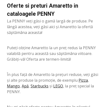
Oferte si preturi Amaretto in
cataloagele PENNY
La PENNY veți găsi o gamă largă de produse. Pe
lângă acestea, veți găsi aici și Amaretto la ofertă
săptămâna aceasta!
Puteți obține Amaretto la un preț redus la PENNY
valabilă pentru această sau săptămâna viitoare.
Grăbiți-vă! Oferta are termen-limită!
În plus față de Amaretto la prețuri reduse, veți găsi
și alte produse la promoție, de exemplu
Pizza
,
Mango
,
Apă
,
Starbucks
şi
LEGO
, la preț special la
PENNY.
Nu ați găsit oferte pentru Amaretto în pliantul