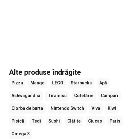
Alte produse îndrăgite
Pizza
Mango
LEGO
Starbucks
Apă
Ashwagandha
Tiramisu
Cofetărie
Campari
Ciorba de burta
Nintendo Switch
Viva
Kiwi
Pisică
Tedi
Sushi
Clătite
Ciucas
Paris
Omega 3