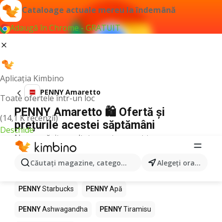
Cataloage actuale mereu la îndemână
Adaugă în Chrome - GRATUIT
Aplicația Kimbino
PENNY Amaretto
Toate ofertele într-un loc
PENNY Amaretto 🛍️ Ofertă și
(14,1 K recenzii)
prețurile acestei săptămâni
Deschide
Nu am găsit rezultate pentru acest termen.
Alte produse în magazine PENNY
Căutaţi magazine, categorii, produse...
Alegeţi oraşul
PENNY
Pizza
PENNY
Mango
PENNY
LEGO
PENNY
Starbucks
PENNY
Apă
PENNY
Ashwagandha
PENNY
Tiramisu