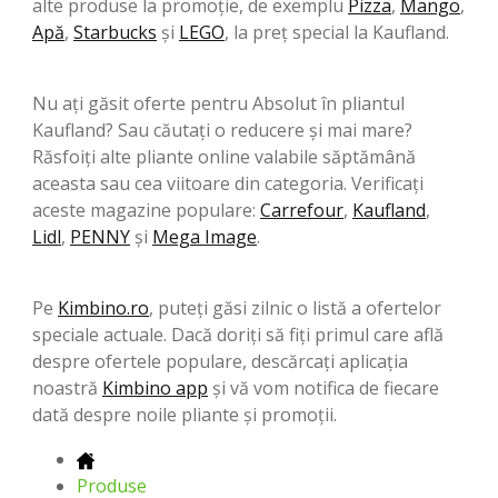
alte produse la promoție, de exemplu
Pizza
,
Mango
,
Apă
,
Starbucks
şi
LEGO
, la preț special la Kaufland.
Nu ați găsit oferte pentru Absolut în pliantul
Kaufland? Sau căutați o reducere și mai mare?
Răsfoiți alte pliante online valabile săptămână
aceasta sau cea viitoare din categoria. Verificați
aceste magazine populare:
Carrefour
,
Kaufland
,
Lidl
,
PENNY
şi
Mega Image
.
Pe
Kimbino.ro
, puteți găsi zilnic o listă a ofertelor
speciale actuale. Dacă doriți să fiți primul care află
despre ofertele populare, descărcați aplicația
noastră
Kimbino app
și vă vom notifica de fiecare
dată despre noile pliante și promoții.
Produse