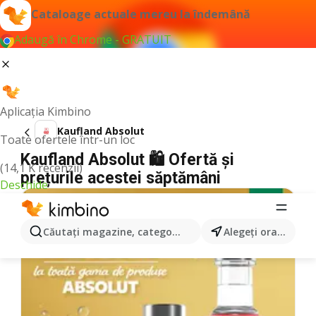
Cataloage actuale mereu la îndemână
Adaugă în Chrome - GRATUIT
Aplicația Kimbino
Kaufland Absolut
Toate ofertele într-un loc
Kaufland Absolut 🛍️ Ofertă și
(14,1 K recenzii)
prețurile acestei săptămâni
Deschide
Căutaţi magazine, categorii, produse...
Alegeţi oraşul