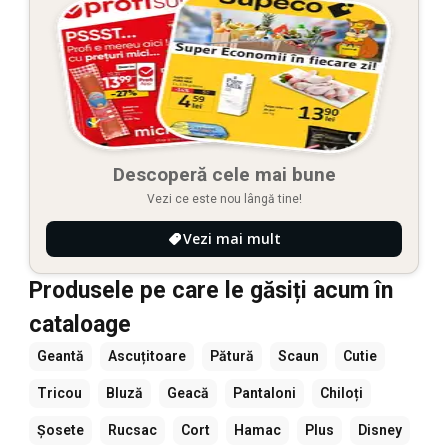
Descoperă cele mai bune
Vezi ce este nou lângă tine!
Vezi mai mult
Produsele pe care le găsiți acum în
cataloage
Geantă
Ascuțitoare
Pătură
Scaun
Cutie
Tricou
Bluză
Geacă
Pantaloni
Chiloți
Șosete
Rucsac
Cort
Hamac
Plus
Disney