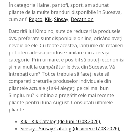
În categoria Haine, pantofi, sport, am adunat
pliante de la multe branduri disponibile în Suceava,
cum ar fi
Pepco
,
Kik
,
Sinsay
,
Decathlon
.
Datorită lui Kimbino, sute de reduceri la produsele
dvs. preferate sunt disponibile online, oricând aveți
nevoie de ele. Cu toate acestea, lanțurile de retaileri
pot oferi adesea produse similare din aceeași
categorie. Prin urmare, e posibil să puteți economisi
și mai mult la cumpărăturile dvs. din Suceava. Vă
întrebați cum? Tot ce trebuie să faceți este să
comparați prețurile produselor individuale din
pliantele actuale și să-l alegeți pe cel mai bun.
Simplu, nu? Kimbino a pregătit cele mai recente
pliante pentru luna August. Consultați ultimele
pliante:
Kik - Kik Catalog (de luni 10.08.2026)
,
Sinsay - Sinsay Catalog (de vineri 07.08.2026)
,