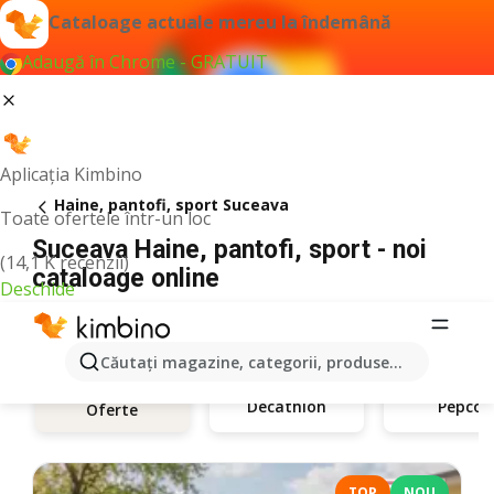
Cataloage actuale mereu la îndemână
Adaugă în Chrome - GRATUIT
Aplicația Kimbino
Haine, pantofi, sport Suceava
Toate ofertele într-un loc
Suceava Haine, pantofi, sport - noi
(14,1 K recenzii)
cataloage online
Deschide
Căutaţi magazine, categorii, produse...
Decathlon
Pepco
Oferte
TOP
NOU