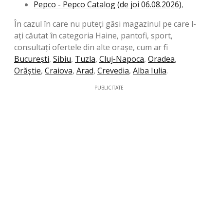
Pepco - Pepco Catalog (de joi 06.08.2026)
,
În cazul în care nu puteți găsi magazinul pe care l-
ați căutat în categoria Haine, pantofi, sport,
consultați ofertele din alte orașe, cum ar fi
București
,
Sibiu
,
Tuzla
,
Cluj-Napoca
,
Oradea
,
Orăştie
,
Craiova
,
Arad
,
Crevedia
,
Alba Iulia
.
PUBLICITATE