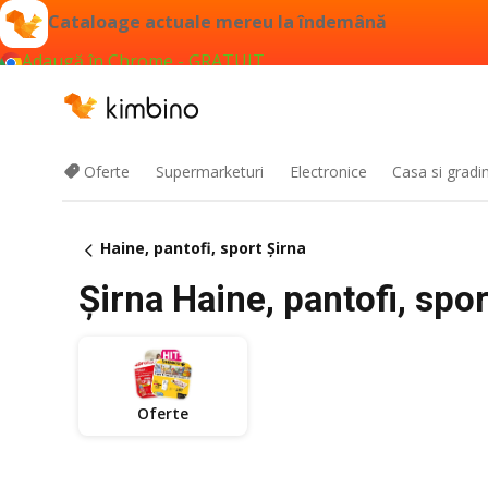
Cataloage actuale mereu la îndemână
Adaugă în Chrome - GRATUIT
Oferte
Supermarketuri
Electronice
Casa si gradi
Haine, pantofi, sport Şirna
Şirna Haine, pantofi, spor
Oferte