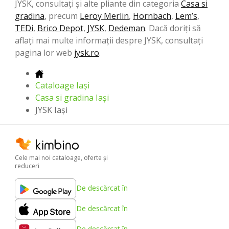
JYSK, consultați și alte pliante din categoria
Casa si
gradina
, precum
Leroy Merlin
,
Hornbach
,
Lem’s
,
TEDi
,
Brico Depot
,
JYSK
,
Dedeman
. Dacă doriți să
aflați mai multe informații despre JYSK, consultați
pagina lor web
jysk.ro
.
Cataloage Iași
Casa si gradina Iași
JYSK Iași
Cele mai noi cataloage, oferte şi
reduceri
De descărcat în
De descărcat în
De descărcat în