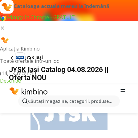
Cataloage actuale mereu la îndemână
Adaugă în Chrome - GRATUIT
Aplicația Kimbino
JYSK Iași
Toate ofertele într-un loc
JYSK Iași Catalog 04.08.2026 ||
(14,1 K recenzii)
Oferta NOU
Deschide
PUBLICITATE
Căutaţi magazine, categorii, produse...