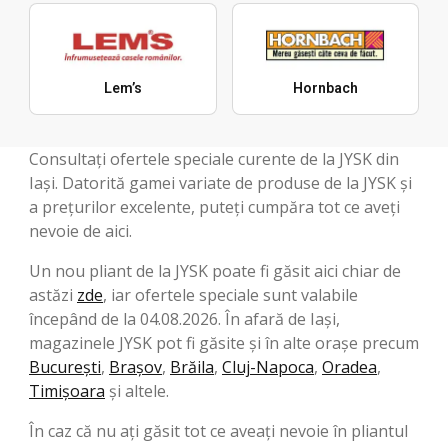
Lem’s
Hornbach
Consultați ofertele speciale curente de la JYSK din
Iași. Datorită gamei variate de produse de la JYSK și
a prețurilor excelente, puteți cumpăra tot ce aveți
nevoie de aici.
Un nou pliant de la JYSK poate fi găsit aici chiar de
astăzi
zde
, iar ofertele speciale sunt valabile
începând de la 04.08.2026. În afară de Iași,
magazinele JYSK pot fi găsite și în alte orașe precum
București
,
Brașov
,
Brăila
,
Cluj-Napoca
,
Oradea
,
Timișoara
și altele.
În caz că nu ați găsit tot ce aveați nevoie în pliantul