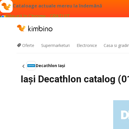
Cataloage actuale mereu la îndemână
Adaugă în Chrome - GRATUIT
Oferte
Supermarketuri
Electronice
Casa si gradi
Decathlon Iași
Iași Decathlon catalog (01