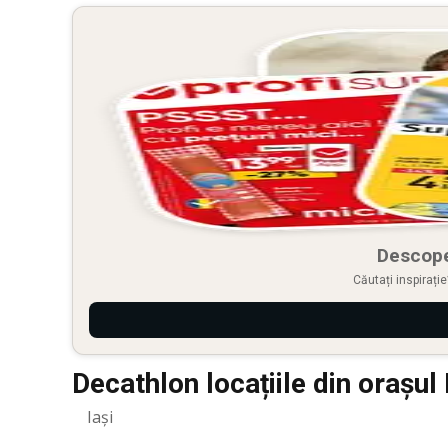
Descope
Căutați inspirați
Decathlon locațiile din orașul 
Iași