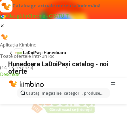
Cataloage actuale mereu la îndemână
Adaugă în Chrome - GRATUIT
Aplicația Kimbino
LaDoiPași Hunedoara
Toate ofertele într-un loc
Hunedoara LaDoiPași catalog - noi
(14,1 K recenzii)
oferte
Deschide
PUBLICITATE
Căutaţi magazine, categorii, produse...