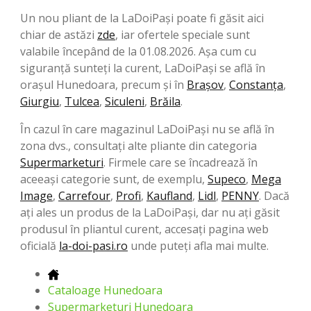
Un nou pliant de la LaDoiPași poate fi găsit aici
chiar de astăzi
zde
, iar ofertele speciale sunt
valabile începând de la 01.08.2026. Așa cum cu
siguranță sunteți la curent, LaDoiPași se află în
orașul Hunedoara, precum și în
Brașov
,
Constanța
,
Giurgiu
,
Tulcea
,
Siculeni
,
Brăila
.
În cazul în care magazinul LaDoiPași nu se află în
zona dvs., consultați alte pliante din categoria
Supermarketuri
. Firmele care se încadrează în
aceeași categorie sunt, de exemplu,
Supeco
,
Mega
Image
,
Carrefour
,
Profi
,
Kaufland
,
Lidl
,
PENNY
. Dacă
ați ales un produs de la LaDoiPași, dar nu ați găsit
produsul în pliantul curent, accesați pagina web
oficială
la-doi-pasi.ro
unde puteți afla mai multe.
Cataloage Hunedoara
Supermarketuri Hunedoara