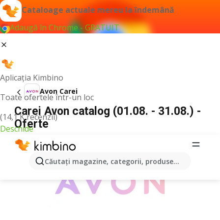
Cataloage actuale mereu la îndemână
Adaugă în Chrome - GRATUIT
Aplicația Kimbino
Avon Carei
Toate ofertele într-un loc
Carei Avon catalog (01.08. - 31.08.) -
(14,1 K recenzii)
Oferte
Deschide
PUBLICITATE
Căutaţi magazine, categorii, produse...