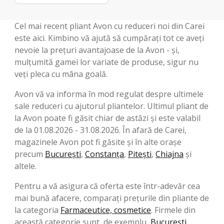
Cel mai recent pliant Avon cu reduceri noi din Carei
este aici. Kimbino vă ajută să cumpărați tot ce aveți
nevoie la prețuri avantajoase de la Avon - și,
mulțumită gamei lor variate de produse, sigur nu
veți pleca cu mâna goală.
Avon vă va informa în mod regulat despre ultimele
sale reduceri cu ajutorul pliantelor. Ultimul pliant de
la Avon poate fi găsit chiar de astăzi și este valabil
de la 01.08.2026 - 31.08.2026. În afară de Carei,
magazinele Avon pot fi găsite și în alte orașe
precum
București
,
Constanța
,
Pitești
,
Chiajna
și
altele.
Pentru a vă asigura că oferta este într-adevăr cea
mai bună afacere, comparați prețurile din pliante de
la categoria
Farmaceutice, cosmetice
. Firmele din
această categorie sunt, de exemplu,
București
,