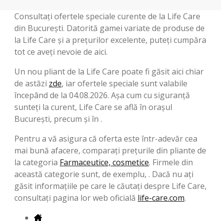
Consultați ofertele speciale curente de la Life Care
din București. Datorită gamei variate de produse de
la Life Care și a prețurilor excelente, puteți cumpăra
tot ce aveți nevoie de aici.
Un nou pliant de la Life Care poate fi găsit aici chiar
de astăzi
zde
, iar ofertele speciale sunt valabile
începând de la 04.08.2026. Așa cum cu siguranță
sunteți la curent, Life Care se află în orașul
București, precum și în .
Pentru a vă asigura că oferta este într-adevăr cea
mai bună afacere, comparați prețurile din pliante de
la categoria
Farmaceutice, cosmetice
. Firmele din
această categorie sunt, de exemplu, . Dacă nu ați
găsit informațiile pe care le căutați despre Life Care,
consultați pagina lor web oficială
life-care.com
.