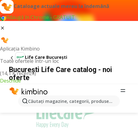
Cataloage actuale mereu la îndemână
Adaugă în Chrome - GRATUIT
Aplicația Kimbino
Life Care București
Toate ofertele într-un loc
București Life Care catalog - noi
(14,1 K recenzii)
oferte
Deschide
PUBLICITATE
Căutaţi magazine, categorii, produse...