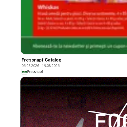
Fressnapf Catalog
06.08.2026
-
19.08.2026
Fressnapf