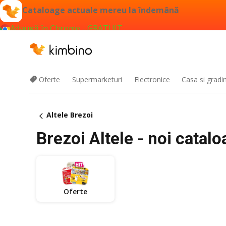
Cataloage actuale mereu la îndemână
Adaugă în Chrome - GRATUIT
Oferte
Supermarketuri
Electronice
Casa si gradi
Altele Brezoi
Brezoi Altele - noi catal
Oferte